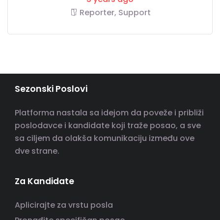
Reporter, Support
Sezonski Poslovi
Platforma nastala sa idejom da poveže i približi
poslodavce i kandidate koji traže posao, a sve
sa ciljem da olakša komunikaciju između ove
dve strane.
Za Kandidate
Aplicirajte za vrstu posla