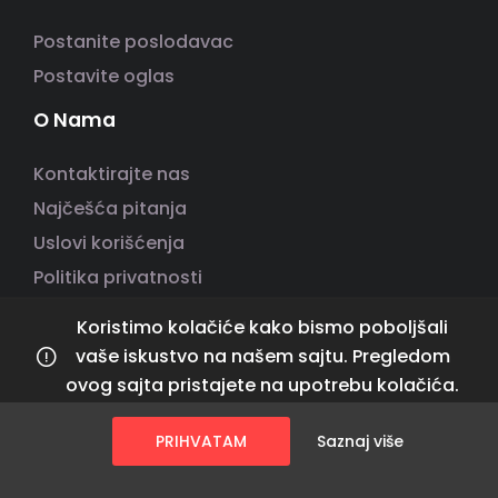
Postanite poslodavac
Postavite oglas
O Nama
Kontaktirajte nas
Najčešća pitanja
Uslovi korišćenja
Politika privatnosti
Koristimo kolačiće kako bismo poboljšali
© 2025 | Made with ❤️
vaše iskustvo na našem sajtu. Pregledom
ovog sajta pristajete na upotrebu kolačića.
PRIHVATAM
Saznaj više