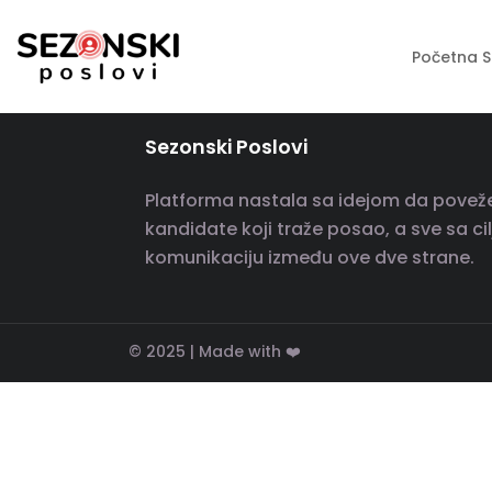
Početna S
Sezonski Poslovi
Platforma nastala sa idejom da poveže i
kandidate koji traže posao, a sve sa c
komunikaciju između ove dve strane.
© 2025 | Made with ❤️