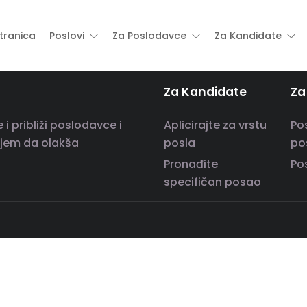
tranica
Poslovi
Za Poslodavce
Za Kandidate
Za Kandidate
Za
 približi poslodavce i
Aplicirajte za vrstu
Po
iljem da olakša
posla
po
Pronađite
Po
specifičan posao