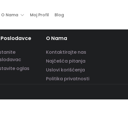
O Nama
Moj Profil
Blog
 Poslodavce
O Nama
stanite
Kontaktirajte nas
slodavac
Najčešća pitanja
stavite oglas
Uslovi korišćenja
Politika privatnosti