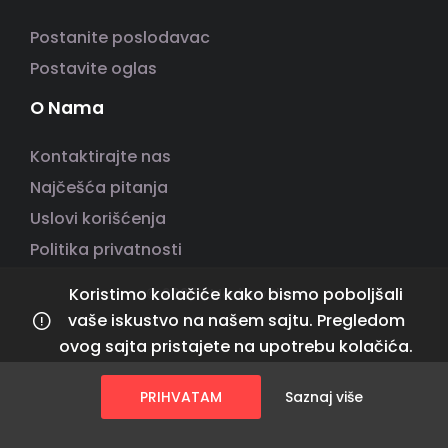
Postanite poslodavac
Postavite oglas
O Nama
Kontaktirajte nas
Najčešća pitanja
Uslovi korišćenja
Politika privatnosti
Koristimo kolačiće kako bismo poboljšali
© 2025 | Made with ❤️
vaše iskustvo na našem sajtu. Pregledom
ovog sajta pristajete na upotrebu kolačića.
PRIHVATAM
Saznaj više